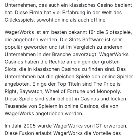
Unternehmen, das auch ein klassisches Casino bedient
hat. Diese Firma hat viel Erfahrung in der Welt des
Glücksspiels, sowohl online als auch offline.
WagerWorks ist am besten bekannt für die Slotsspiele,
die angeboten werden. Die Slots Software ist sehr
populär geworden und ist im Vergleich zu anderen
Unternehmen in der Branche bevorzugt. WagerWorks
Casinos haben die Rechte an einigen der größten
Slots, die in klassischen Casinos zu finden sind. Das
Unternehmen hat die gleichen Spiele den online Spieler
angeboten. Einige der Top Titeln sind The Price is
Right, Baywatch, Wheel of Fortune und Monopoly.
Diese Spiele sind sehr beliebt in Casinos und locken
Tausende von Spielern in online Casinos, die von
WagerWorks angetrieben werden.
Im Jahr 2005 wurde WagerWorks von IGT erworben.
Diese Fusion erlaubt WagerWorks die Vorteile des