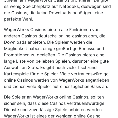
Spielen am WagerWorks Casinos profitieren. Da gibt
es wenig Speicherplatz auf Netbooks, deswegen sind
die Casinos, die keine Downloads benötigen, eine
perfekte Wahl.
WagerWorks Casinos bieten alle Funktionen von
anderen Casinos deutsche-online-casinos.com, die
Downloads anbieten. Die Spieler werden die
Möglichkeit haben, einige großartige Bonusse und
Promotionen zu genießen. Die Casinos bieten eine
lange Liste von beliebten Spielen, darunter eine gute
Auswahl an Slots. Es gibt auch viele Tisch-und
Kartenspiele für die Spieler. Viele vertrauenswürdige
online Casinos werden von WagerWorks angetrieben
und ziehen viele Spieler auf einer täglichen Basis an.
Die Spieler an WagerWorks online Casinos, sollten
sicher sein, dass diese Casinos vertrauenswürdige
Dienste und zuverlässige Spiele anbieten werden.
WagerWorks ist eines der wenigen online Casino